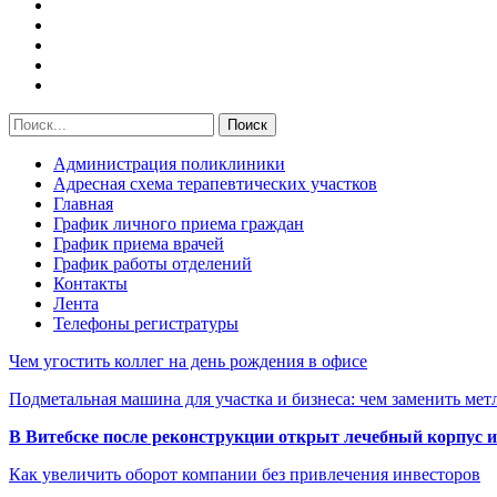
Администрация поликлиники
Адресная схема терапевтических участков
Главная
График личного приема граждан
График приема врачей
График работы отделений
Контакты
Лента
Телефоны регистратуры
Чем угостить коллег на день рождения в офисе
Подметальная машина для участка и бизнеса: чем заменить мет
В Витебске после реконструкции открыт лечебный корпус
Как увеличить оборот компании без привлечения инвесторов