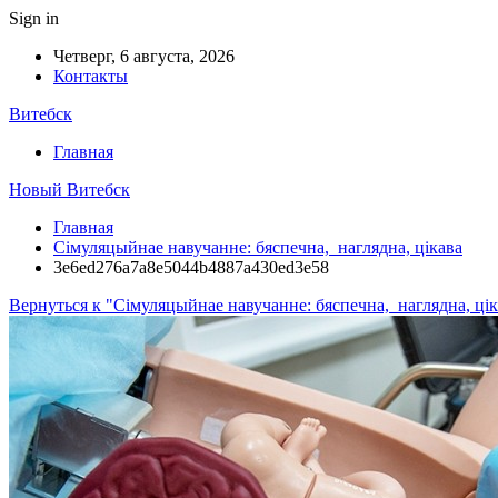
Sign in
Четверг, 6 августа, 2026
Контакты
Витебск
Главная
Новый Витебск
Главная
Сімуляцыйнае навучанне: бяспечна, наглядна, цікава
3e6ed276a7a8e5044b4887a430ed3e58
Вернуться к "Сімуляцыйнае навучанне: бяспечна, наглядна, цік