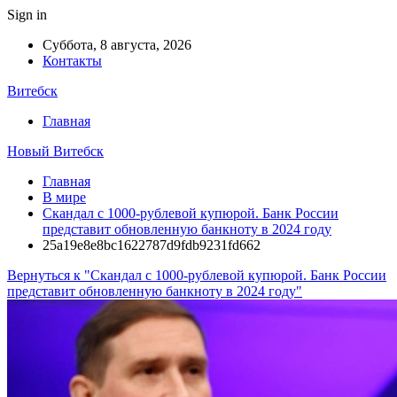
Sign in
Суббота, 8 августа, 2026
Контакты
Витебск
Главная
Новый Витебск
Главная
В мире
Скандал с 1000-рублевой купюрой. Банк России
представит обновленную банкноту в 2024 году
25a19e8e8bc1622787d9fdb9231fd662
Вернуться к "Скандал с 1000-рублевой купюрой. Банк России
представит обновленную банкноту в 2024 году"