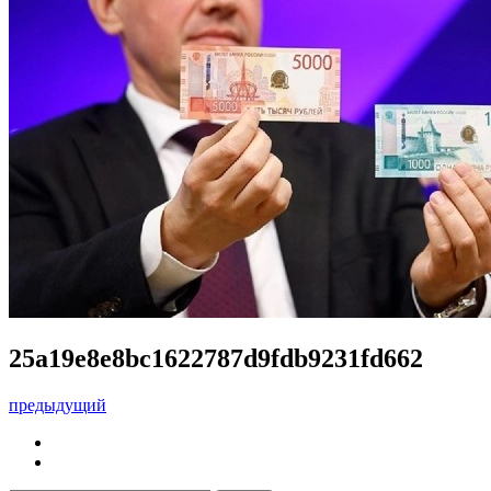
25a19e8e8bc1622787d9fdb9231fd662
предыдущий