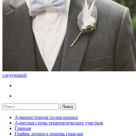
следующий
Администрация поликлиники
Адресная схема терапевтических участков
Главная
График личного приема граждан