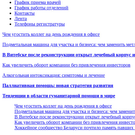
График приема врачей
График работы отделений
Контакты
Лента
Телефоны регистратуры
Чем угостить коллег на день рождения в офисе
Подметальная машина для участка и бизнеса: чем заменить мет
В Витебске после реконструкции открыт лечебный корпус
Как увеличить оборот компании без привлечения инвесторов
Алкогольная интоксикация: симптомы и лечение
Паллиативная помощь: новая стратегия развития
Тенденции в области гуманитарной помощи в мире
Чем угостить коллег на день рождения в офисе
Подметальная машина для участка и бизнеса: чем замени
В Витебске после реконструкции открыт лечебный корп
Как увеличить оборот компании без привлечения инвест
Хоккейное сообщество Беларуси почтило память павших