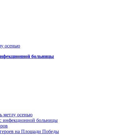
лу осенью
 инфекционной больницы
ть метлу осенью
ус инфекционной больницы
оров
 героев на Площади Победы