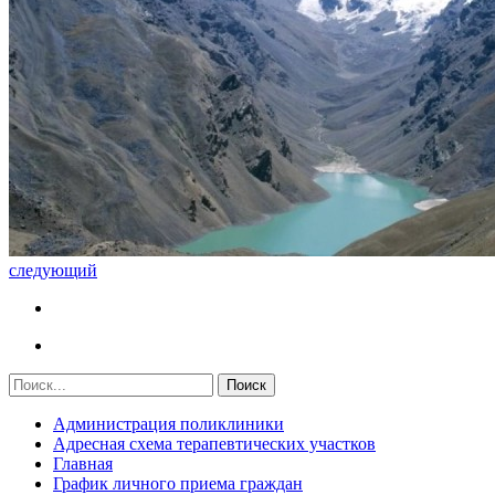
следующий
Администрация поликлиники
Адресная схема терапевтических участков
Главная
График личного приема граждан