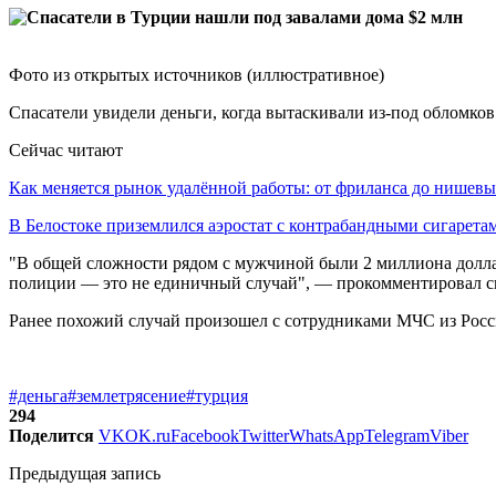
Фото из открытых источников (иллюстративное)
Спасатели увидели деньги, когда вытаскивали из-под обломков
Сейчас читают
Как меняется рынок удалённой работы: от фриланса до нише
В Белостоке приземлился аэростат с контрабандными сигарет
"В общей сложности рядом с мужчиной были 2 миллиона доллар
полиции — это не единичный случай", — прокомментировал с
Ранее похожий случай произошел с сотрудниками МЧС из Росс
#деньга
#землетрясение
#турция
294
Поделится
VK
OK.ru
Facebook
Twitter
WhatsApp
Telegram
Viber
Предыдущая запись