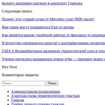
Белорус разгромил каплицу в аэропорту Гданьска
Следующая запись
Почему этот старый седан от Mercedes стоит $600 тысяч?
Вам также могут понравиться
Еще от автора
Как меняется рынок удалённой работы: от фриланса до нишев
В Белостоке приземлился аэростат с контрабандными сигарета
США и Великобритания заключили стратегический союз в техн
Ученые научились выращивать новые зубы — препарат может по
Prev
Next
Комментарии закрыты.
Администрация поликлиники
Адресная схема терапевтических участков
Главная
График личного приема граждан