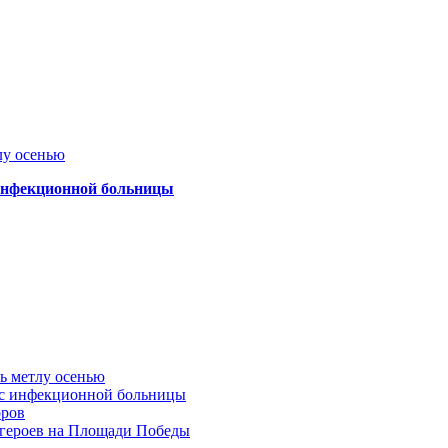
лу осенью
 инфекционной больницы
ть метлу осенью
ус инфекционной больницы
оров
 героев на Площади Победы