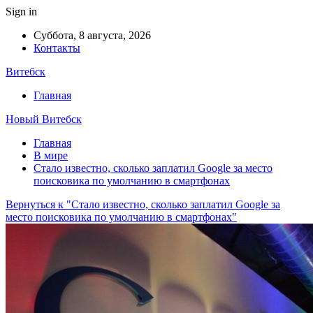
Sign in
Суббота, 8 августа, 2026
Контакты
Витебск
Главная
Новый Витебск
Главная
В мире
Стало известно, сколько заплатил Google за место
поисковика по умолчанию в смартфонах
Вернуться к "Стало известно, сколько заплатил Google за
место поисковика по умолчанию в смартфонах"