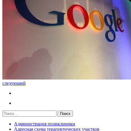
следующий
Администрация поликлиники
Адресная схема терапевтических участков