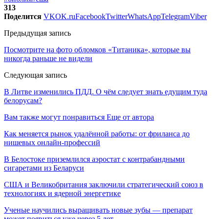
313
Поделится
VK
OK.ru
Facebook
Twitter
WhatsApp
Telegram
Viber
Предыдущая запись
Посмотрите на фото обломков «Титаника», которые вы
никогда раньше не видели
Следующая запись
В Литве изменились ПДД. О чём следует знать едущим туда
белорусам?
Вам также могут понравиться
Еще от автора
Как меняется рынок удалённой работы: от фриланса до
нишевых онлайн-профессий
В Белостоке приземлился аэростат с контрабандными
сигаретами из Беларуси
США и Великобритания заключили стратегический союз в
технологиях и ядерной энергетике
Ученые научились выращивать новые зубы — препарат
может появиться уже через 5 лет