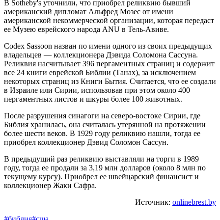
В Sotheby's уточнили, что приобрел реликвию бывший
американский дипломат Альфред Мозес от имени
американской некоммерческой организации, которая передаст
ее Музею еврейского народа ANU в Тель-Авиве.
Codex Sassoon назван по имени одного из своих предыдущих
владельцев — коллекционера Дэвида Соломона Сассуна.
Реликвия насчитывает 396 пергаментных страниц и содержит
все 24 книги еврейской Библии (Танах), за исключением
некоторых страниц из Книги Бытия. Считается, что ее создали
в Израиле или Сирии, использовав при этом около 400
пергаментных листов и шкуры более 100 животных.
После разрушения синагоги на северо-востоке Сирии, где
Библия хранилась, она считалась утерянной на протяжении
более шести веков. В 1929 году реликвию нашли, тогда ее
приобрел коллекционер Дэвид Соломон Сассун.
В предыдущий раз реликвию выставляли на торги в 1989
году, тогда ее продали за 3,19 млн долларов (около 8 млн по
текущему курсу). Приобрел ее швейцарский финансист и
коллекционер Жаки Сафра.
Источник:
onlinebrest.by
#библия
#сша