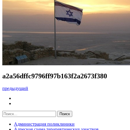
a2a56dffc9796ff97b163f2a2673f380
предыдущий
Администрация поликлиники
Адресная схема терапевтических участков