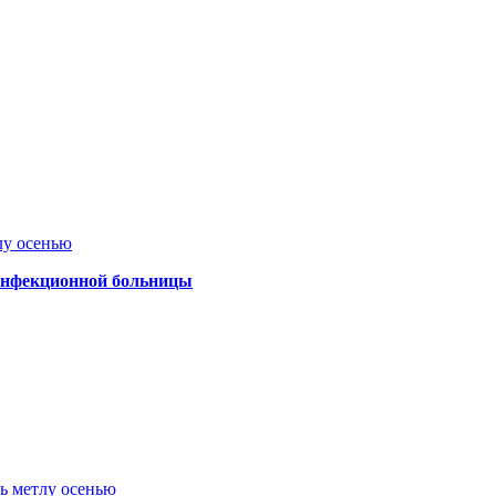
лу осенью
 инфекционной больницы
ть метлу осенью