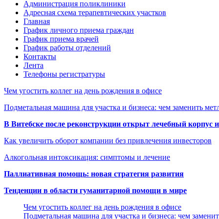
Администрация поликлиники
Адресная схема терапевтических участков
Главная
График личного приема граждан
График приема врачей
График работы отделений
Контакты
Лента
Телефоны регистратуры
Чем угостить коллег на день рождения в офисе
Подметальная машина для участка и бизнеса: чем заменить мет
В Витебске после реконструкции открыт лечебный корпус
Как увеличить оборот компании без привлечения инвесторов
Алкогольная интоксикация: симптомы и лечение
Паллиативная помощь: новая стратегия развития
Тенденции в области гуманитарной помощи в мире
Чем угостить коллег на день рождения в офисе
Подметальная машина для участка и бизнеса: чем замени