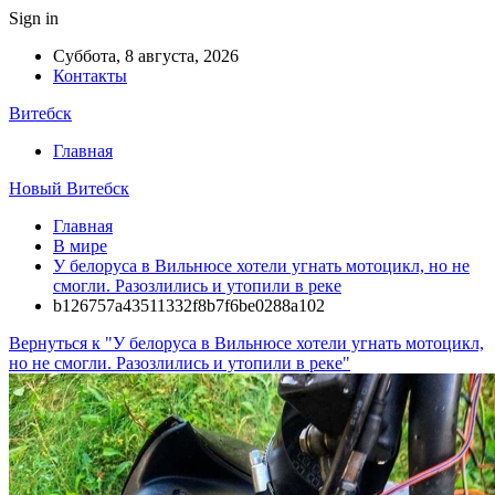
Sign in
Суббота, 8 августа, 2026
Контакты
Витебск
Главная
Новый Витебск
Главная
В мире
У белоруса в Вильнюсе хотели угнать мотоцикл, но не
смогли. Разозлились и утопили в реке
b126757a43511332f8b7f6be0288a102
Вернуться к "У белоруса в Вильнюсе хотели угнать мотоцикл,
но не смогли. Разозлились и утопили в реке"