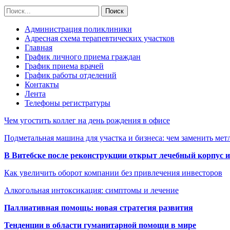
Администрация поликлиники
Адресная схема терапевтических участков
Главная
График личного приема граждан
График приема врачей
График работы отделений
Контакты
Лента
Телефоны регистратуры
Чем угостить коллег на день рождения в офисе
Подметальная машина для участка и бизнеса: чем заменить мет
В Витебске после реконструкции открыт лечебный корпус
Как увеличить оборот компании без привлечения инвесторов
Алкогольная интоксикация: симптомы и лечение
Паллиативная помощь: новая стратегия развития
Тенденции в области гуманитарной помощи в мире