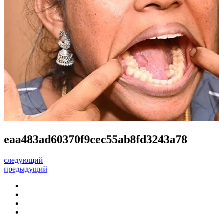
eaa483ad60370f9cec55ab8fd3243a78
следующий
предыдущий