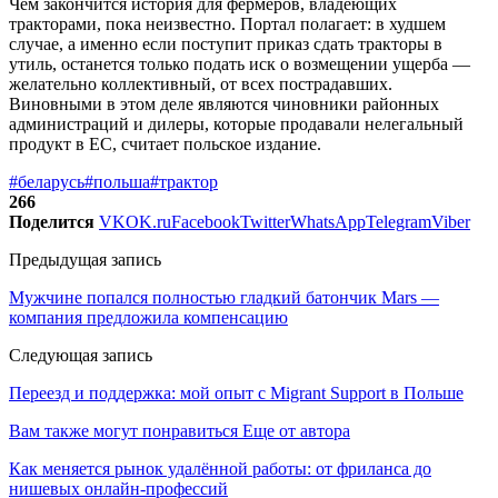
Чем закончится история для фермеров, владеющих
тракторами, пока неизвестно. Портал полагает: в худшем
случае, а именно если поступит приказ сдать тракторы в
утиль, останется только подать иск о возмещении ущерба —
желательно коллективный, от всех пострадавших.
Виновными в этом деле являются чиновники районных
администраций и дилеры, которые продавали нелегальный
продукт в ЕС, считает польское издание.
#беларусь
#польша
#трактор
266
Поделится
VK
OK.ru
Facebook
Twitter
WhatsApp
Telegram
Viber
Предыдущая запись
Мужчине попался полностью гладкий батончик Mars —
компания предложила компенсацию
Следующая запись
Переезд и поддержка: мой опыт с Migrant Support в Польше
Вам также могут понравиться
Еще от автора
Как меняется рынок удалённой работы: от фриланса до
нишевых онлайн-профессий