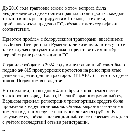
До 2016 года трактовка закона в этом вопросе была
неоднозначной, однако затем правила стали просты: каждый
трактор вновь регистрируется в Польше, а техника,
прибывшая из-за пределов ЕС, обязана иметь сертификат
соответствия.
При этом проблем с белорусскими тракторами, ввезёнными
из Литвы, Венгрии или Румынии, не возникло, потому что в
таких случаях документы должен представить импортёр в
первой стране регистрации в ЕС.
Издание сообщает: в 2024 году в апелляционный совет было
подано аж 815 прокурорских протестов на ранее принятые
решения о регистрации тракторов BELARUS — и это в одном
только Подляском воеводстве.
На заседании, прошедшем 4 декабря и касающемся шести
тракторов из города Валча, Высший административный суд
Варшавы признал: регистрация транспортных средств была
проведена в нарушение закона. Однако выразил сомнение в
том, что в данном случае проступок является грубым. В
результате суд обязал апелляционный совет пересмотреть дело
с учётом последствий отзыва регистрации.