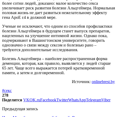
более сотни людей, доказано: малое количество секса
увеличивает риск развития болезни Альцгеймера. Нормальная
половая жизнь не дает развиться нежелательному эффекту
гена ApoE ε4 в должной мере.
Ученые не исключают, что одним из способов профилактики
болезни Альцгеймера в будущем станет выпуск препаратов,
нацеленных на улучшение интимной жизни. Однако пока,
подчеркивают в Вашингтонском университете, говорить
однозначно о связи между сексом и болезнью рано –
требуются дополнительные исследования.
Болезнь Альцгеймера – наиболее распространенная форма
деменции, которая, как правило, выявляется у людей старше
65 лет. Чаще всего выражается потерей кратковременной
памяти, а затем и долговременной.
Источник:
onlinebrest.by
#секс
278
Поделится
VK
OK.ru
Facebook
Twitter
WhatsApp
Telegram
Viber
Предыдущая запись