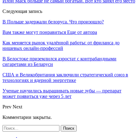
Илон Маск больше не самый богатый. Вот кто занял его место
Следующая запись
В Польше задержали белоруса. Что произошло?
Вам также могут понравиться
Еще от автора
Как меняется рынок удалённой работы: от фриланса до
нишевых онлайн-профессий
В Белостоке приземлился аэростат с контрабандными
сигаретами из Беларуси
США и Великобритания заключили стратегический союз в
технологиях и ядерной энергетике
Ученые научились выращивать новые зубы — препарат
может появиться уже через 5 лет
Prev
Next
Комментарии закрыты.