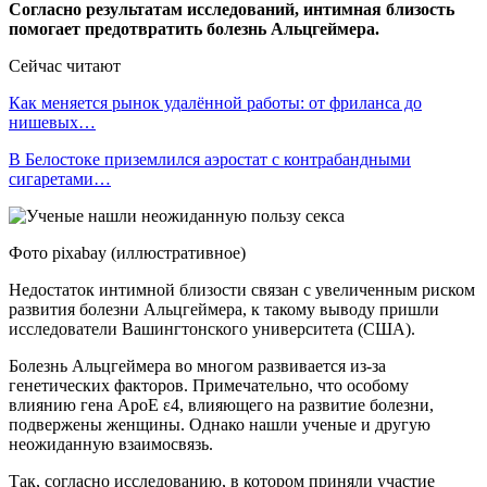
Согласно результатам исследований, интимная близость
помогает предотвратить болезнь Альцгеймера.
Сейчас читают
Как меняется рынок удалённой работы: от фриланса до
нишевых…
В Белостоке приземлился аэростат с контрабандными
сигаретами…
Фото pixabay (иллюстративное)
Недостаток интимной близости связан с увеличенным риском
развития болезни Альцгеймера, к такому выводу пришли
исследователи Вашингтонского университета (США).
Болезнь Альцгеймера во многом развивается из-за
генетических факторов. Примечательно, что особому
влиянию гена ApoE ε4, влияющего на развитие болезни,
подвержены женщины. Однако нашли ученые и другую
неожиданную взаимосвязь.
Так, согласно исследованию, в котором приняли участие