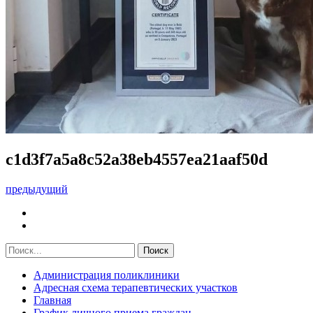
c1d3f7a5a8c52a38eb4557ea21aaf50d
предыдущий
Администрация поликлиники
Адресная схема терапевтических участков
Главная
График личного приема граждан