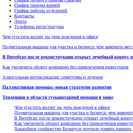
График приема врачей
График работы отделений
Контакты
Лента
Телефоны регистратуры
Чем угостить коллег на день рождения в офисе
Подметальная машина для участка и бизнеса: чем заменить мет
В Витебске после реконструкции открыт лечебный корпус
Как увеличить оборот компании без привлечения инвесторов
Алкогольная интоксикация: симптомы и лечение
Паллиативная помощь: новая стратегия развития
Тенденции в области гуманитарной помощи в мире
Чем угостить коллег на день рождения в офисе
Подметальная машина для участка и бизнеса: чем замени
В Витебске после реконструкции открыт лечебный корп
Как увеличить оборот компании без привлечения инвест
Хоккейное сообщество Беларуси почтило память павших