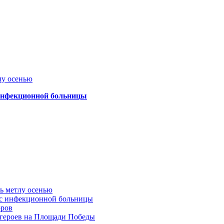
лу осенью
 инфекционной больницы
ть метлу осенью
ус инфекционной больницы
оров
 героев на Площади Победы