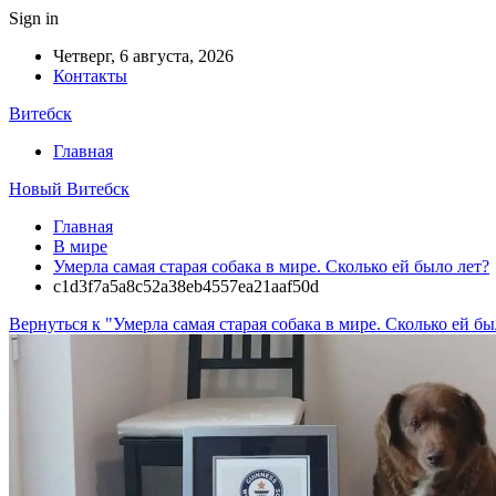
Sign in
Четверг, 6 августа, 2026
Контакты
Витебск
Главная
Новый Витебск
Главная
В мире
Умерла самая старая собака в мире. Сколько ей было лет?
c1d3f7a5a8c52a38eb4557ea21aaf50d
Вернуться к "Умерла самая старая собака в мире. Сколько ей бы