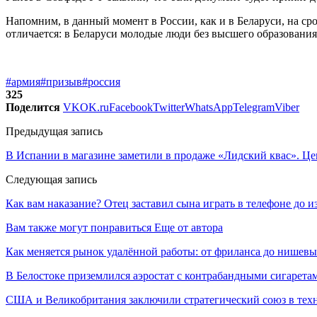
Напомним, в данный момент в России, как и в Беларуси, на ср
отличается: в Беларуси молодые люди без высшего образования 
#армия
#призыв
#россия
325
Поделится
VK
OK.ru
Facebook
Twitter
WhatsApp
Telegram
Viber
Предыдущая запись
В Испании в магазине заметили в продаже «Лидский квас». Це
Следующая запись
Как вам наказание? Отец заставил сына играть в телефоне до 
Вам также могут понравиться
Еще от автора
Как меняется рынок удалённой работы: от фриланса до нишев
В Белостоке приземлился аэростат с контрабандными сигарета
США и Великобритания заключили стратегический союз в техн