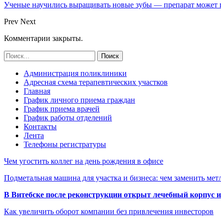
Ученые научились выращивать новые зубы — препарат может по
Prev
Next
Комментарии закрыты.
Администрация поликлиники
Адресная схема терапевтических участков
Главная
График личного приема граждан
График приема врачей
График работы отделений
Контакты
Лента
Телефоны регистратуры
Чем угостить коллег на день рождения в офисе
Подметальная машина для участка и бизнеса: чем заменить мет
В Витебске после реконструкции открыт лечебный корпус
Как увеличить оборот компании без привлечения инвесторов