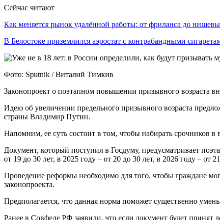
Сейчас читают
Как меняется рынок удалённой работы: от фриланса до нише
В Белостоке приземлился аэростат с контрабандными сигарет
Фото: Sputnik / Виталий Тимкив
Законопроект о поэтапном повышении призывного возраста вн
Идею об увеличении предельного призывного возраста предл
страны Владимир Путин.
Напомним, ее суть состоит в том, чтобы набирать срочников в во
Документ, который поступил в Госдуму, предусматривает поэта
от 19 до 30 лет, в 2025 году – от 20 до 30 лет, в 2026 году – от 21
Проведение реформы необходимо для того, чтобы граждане мог
законопроекта.
Предполагается, что данная норма поможет существенно умень
Ранее в Совфеде РФ заявили, что если документ будет принят д