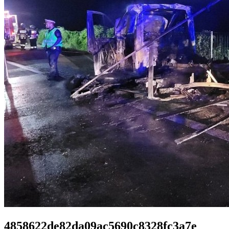
4858622de82da09ac5690c8328fc3a7e