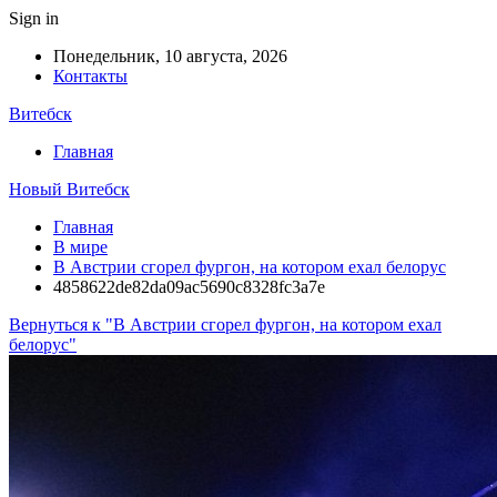
Sign in
Понедельник, 10 августа, 2026
Контакты
Витебск
Главная
Новый Витебск
Главная
В мире
В Австрии сгорел фургон, на котором ехал белорус
4858622de82da09ac5690c8328fc3a7e
Вернуться к "В Австрии сгорел фургон, на котором ехал
белорус"