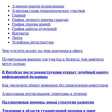
Администрация поликлиники
Адресная схема терапевтических участков
Главная
График личного приема граждан
График приема врачей
График работы отделений
Контакты
Лента
Телефоны регистратуры
Чем угостить коллег на день рождения в офисе
Подметальная машина для участка и бизнеса: чем заменить
метлу осенью
В Витебске после реконструкции открыт лечебный корпус
инфекционной больницы
Как увеличить оборот компании без привлечения инвесторов
Алкогольная интоксикация: симптомы и лечение
Паллиативная помощь: новая стратегия развития
Тенденции в области гуманитарной помощи в мире