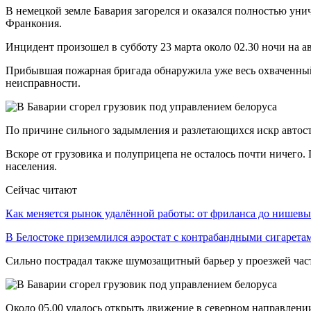
В немецкой земле Бавария загорелся и оказался полностью уни
Франкония.
Инцидент произошел в субботу 23 марта около 02.30 ночи на а
Прибывшая пожарная бригада обнаружила уже весь охваченный 
неисправности.
По причине сильного задымления и разлетающихся искр автост
Вскоре от грузовика и полуприцепа не осталось почти ничего. 
населения.
Сейчас читают
Как меняется рынок удалённой работы: от фриланса до нише
В Белостоке приземлился аэростат с контрабандными сигарет
Сильно пострадал также шумозащитный барьер у проезжей част
Около 05.00 удалось открыть движение в северном направлении