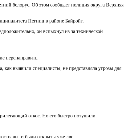
етний белорус. Об этом сообщает полиция округа Верхняя
униципалитета Пегниц в районе Байройт.
едположительно, он вспыхнул из-за технической
ие перенаправить.
ка, как выявили специалисты, не представляла угрозы для
прилегающий откос. Но его быстро потушили.
тострады, и были открыты уже две.