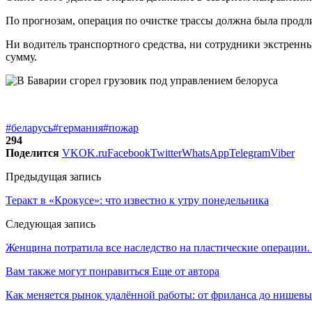
По прогнозам, операция по очистке трассы должна была продли
Ни водитель транспортного средства, ни сотрудники экстренн
сумму.
#беларусь
#германия
#пожар
294
Поделится
VK
OK.ru
Facebook
Twitter
WhatsApp
Telegram
Viber
Предыдущая запись
Теракт в «Крокусе»: что известно к утру понедельника
Следующая запись
Женщина потратила все наследство на пластические операции. 
Вам также могут понравиться
Еще от автора
Как меняется рынок удалённой работы: от фриланса до нишев