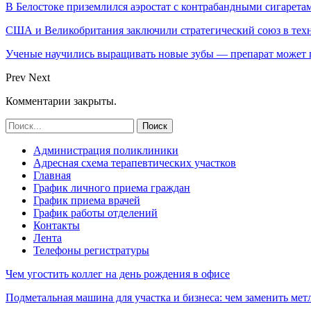
В Белостоке приземлился аэростат с контрабандными сигарета
США и Великобритания заключили стратегический союз в техн
Ученые научились выращивать новые зубы — препарат может по
Prev
Next
Комментарии закрыты.
Администрация поликлиники
Адресная схема терапевтических участков
Главная
График личного приема граждан
График приема врачей
График работы отделений
Контакты
Лента
Телефоны регистратуры
Чем угостить коллег на день рождения в офисе
Подметальная машина для участка и бизнеса: чем заменить мет