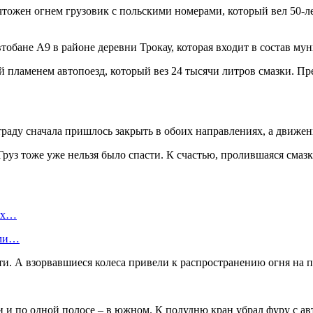
чтожен огнем грузовик с польскими номерами, который вел 50-л
втобане А9 в районе деревни Трокау, которая входит в состав м
пламенем автопоезд, который вез 24 тысячи литров смазки. Пр
раду сначала пришлось закрыть в обоих направлениях, а движен
Груз тоже уже нельзя было спасти. К счастью, пролившаяся смаз
вых…
ами…
и. А взорвавшиеся колеса привели к распространению огня на 
 и по одной полосе – в южном. К полудню кран убрал фуру с ав