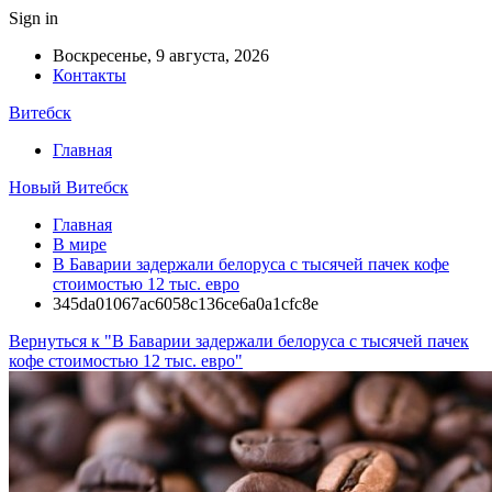
Sign in
Воскресенье, 9 августа, 2026
Контакты
Витебск
Главная
Новый Витебск
Главная
В мире
В Баварии задержали белоруса с тысячей пачек кофе
стоимостью 12 тыс. евро
345da01067ac6058c136ce6a0a1cfc8e
Вернуться к "В Баварии задержали белоруса с тысячей пачек
кофе стоимостью 12 тыс. евро"