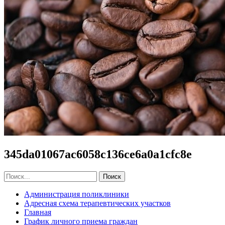
345da01067ac6058c136ce6a0a1cfc8e
Администрация поликлиники
Адресная схема терапевтических участков
Главная
График личного приема граждан