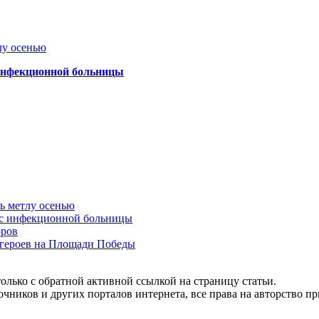
лу осенью
 инфекционной больницы
ть метлу осенью
ус инфекционной больницы
оров
 героев на Площади Победы
олько с обратной активной ссылкой на страницу статьи.
чников и других порталов интернета, все права на авторство п