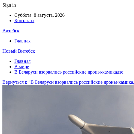
Sign in
Суббота, 8 августа, 2026
Контакты
Витебск
Главная
Новый Витебск
Главная
В мире
В Беларуси взорвались российские дроны-камикадзе
Вернуться к "В Беларуси взорвались российские дроны-камика