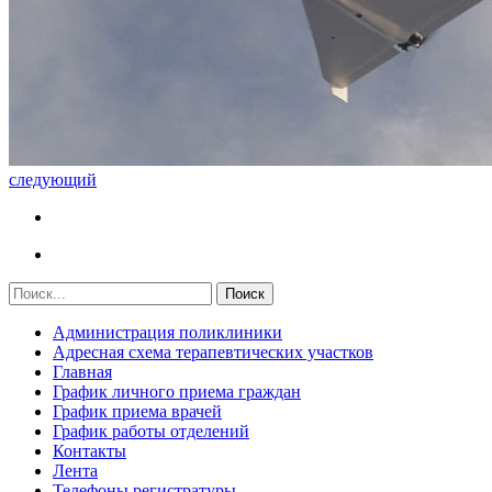
следующий
Администрация поликлиники
Адресная схема терапевтических участков
Главная
График личного приема граждан
График приема врачей
График работы отделений
Контакты
Лента
Телефоны регистратуры