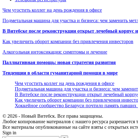
Чем угостить коллег на день рождения в офисе
Подметальная машина для участка и бизнеса: чем заменить мет
В Витебске после реконструкции открыт лечебный корпус
Как увеличить оборот компании без привлечения инвесторов
Алкогольная интоксикация: симптомы и лечение
Паллиативная помощь: новая стратегия развития
Тенденции в области гуманитарной помощи в мире
Чем угостить коллег на день рождения в офисе
Подметальная машина для участка и бизнеса: чем замени
В Витебске после реконструкции открыт лечебный корп
Как увеличить оборот компании без привлечения инвест
Хоккейное сообщество Беларуси почтило память павших
© 2026 - Новый Витебск. Все права защищены.
Любое копирование материалов с нашего ресурса разрешается т
Все материалы опубликованные на сайте взяты с открытых исто
Sign in