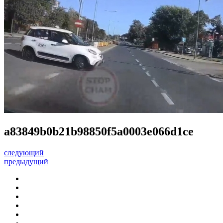
a83849b0b21b98850f5a0003e066d1ce
следующий
предыдущий