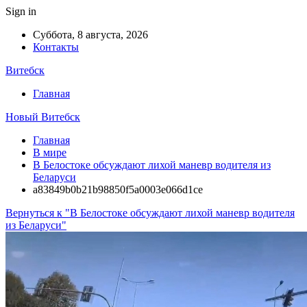
Sign in
Суббота, 8 августа, 2026
Контакты
Витебск
Главная
Новый Витебск
Главная
В мире
В Белостоке обсуждают лихой маневр водителя из
Беларуси
a83849b0b21b98850f5a0003e066d1ce
Вернуться к "В Белостоке обсуждают лихой маневр водителя
из Беларуси"