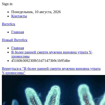
Sign in
Понедельник, 10 августа, 2026
Контакты
Витебск
Главная
Новый Витебск
Главная
В более ранней смерти мужчин виновна утрата Y-
хромосомы
45160b369230fb51d71473b9c1b954be
Вернуться к "В более ранней смерти мужчин виновна утрата
Y-хромосомы"