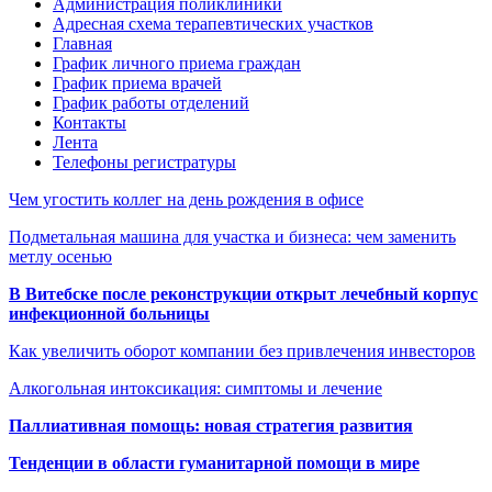
Администрация поликлиники
Адресная схема терапевтических участков
Главная
График личного приема граждан
График приема врачей
График работы отделений
Контакты
Лента
Телефоны регистратуры
Чем угостить коллег на день рождения в офисе
Подметальная машина для участка и бизнеса: чем заменить
метлу осенью
В Витебске после реконструкции открыт лечебный корпус
инфекционной больницы
Как увеличить оборот компании без привлечения инвесторов
Алкогольная интоксикация: симптомы и лечение
Паллиативная помощь: новая стратегия развития
Тенденции в области гуманитарной помощи в мире