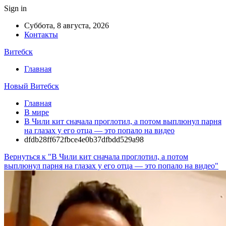
Sign in
Суббота, 8 августа, 2026
Контакты
Витебск
Главная
Новый Витебск
Главная
В мире
В Чили кит сначала проглотил, а потом выплюнул парня
на глазах у его отца — это попало на видео
dfdb28ff672fbce4e0b37dfbdd529a98
Вернуться к "В Чили кит сначала проглотил, а потом
выплюнул парня на глазах у его отца — это попало на видео"