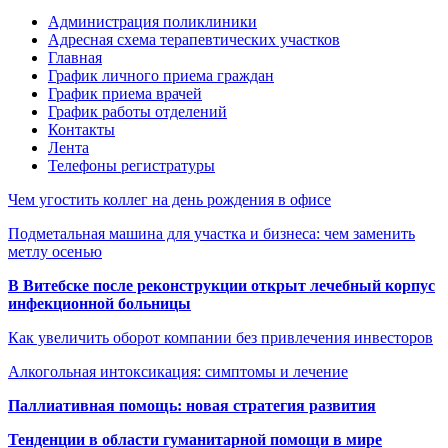
Администрация поликлиники
Адресная схема терапевтических участков
Главная
График личного приема граждан
График приема врачей
График работы отделений
Контакты
Лента
Телефоны регистратуры
Чем угостить коллег на день рождения в офисе
Подметальная машина для участка и бизнеса: чем заменить
метлу осенью
В Витебске после реконструкции открыт лечебный корпус
инфекционной больницы
Как увеличить оборот компании без привлечения инвесторов
Алкогольная интоксикация: симптомы и лечение
Паллиативная помощь: новая стратегия развития
Тенденции в области гуманитарной помощи в мире