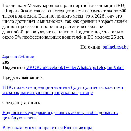
По оценкам Международной транспортной ассоциации IRU,
в Европейском союзе в настоящее время не хватает около 600
тысяч водителей. Если не принять меры, то к 2026 году это
число достигнет 2 миллионов, так как средний возраст людей
данной профессии постоянно растёт и всё больше
дальнобойщиков уходят на пенсию. Подсчитано, что только
около 5% профессиональных водителей в ЕС моложе 25 лет.
Источник:
onlinebrest.by
#дальнобойщик
285
Поделится
VK
OK.ru
Facebook
Twitter
WhatsApp
Telegram
Viber
Предыдущая запись
ГПК: польские предприниматели будут судиться с властями
из-за закрытия пунктов пропуска на границе
Следующая запись
Над пятью медведями издевались 20 лет, чтобы добывать
целебную желчь
Вам также могут понравиться
Еще от автора