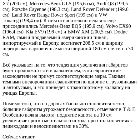
X7 (200 см), Mercedes-Benz GLS (195,6 см), Audi Q8 (199,5
см), Porsche Cayenne (198,3 см), Land Rover Defender (199,6
см), Land Rover Range Rover Sport (199 см) и VW
Touareg (198,4 см). К ним относительно недавно ещё
присоединились Mercedes-Benz EQS (195,9 см), Volvo EX90
(196,4 см), Kia EV9 (198 см) и BMW XM (200,5 см). Dodge
RAM, самый продаваемый американский пикап,
импортируемый в Европу, достигает 208,5 см в ширину,
перекрывая парковочные места шириной 180 см почти на 30
см.
Всё указывает на то, что тенденция увеличения габаритов
будет продолжаться и в дальнейшем, если европейские
законодатели не примут соответствующие меры. Такими
темпами внедорожники сравняются по ширине с грузовиками
и автобусами, и это приведёт к транспортному коллапсу на
улицах Европы.
Помимо того, что на дорогах банально становится тесно,
большие габариты угрожают безопасности, отмечают в T & E.
Особенно важна высота: поднятие капота на 10 см
увеличивает риск смертельного исхода при столкновениях с
пешеходами и велосипедистами на 30%.
Сейчас читают