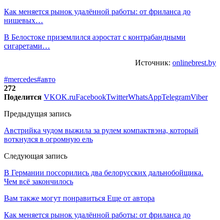
Как меняется рынок удалённой работы: от фриланса до
нишевых…
В Белостоке приземлился аэростат с контрабандными
сигаретами…
Источник:
onlinebrest.by
#mercedes
#авто
272
Поделится
VK
OK.ru
Facebook
Twitter
WhatsApp
Telegram
Viber
Предыдущая запись
Австрийка чудом выжила за рулем компактвэна, который
воткнулся в огромную ель
Следующая запись
В Германии поссорились два белорусских дальнобойщика.
Чем всё закончилось
Вам также могут понравиться
Еще от автора
Как меняется рынок удалённой работы: от фриланса до