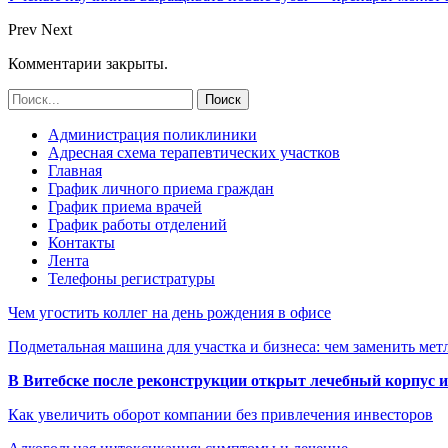
Prev
Next
Комментарии закрыты.
Администрация поликлиники
Адресная схема терапевтических участков
Главная
График личного приема граждан
График приема врачей
График работы отделений
Контакты
Лента
Телефоны регистратуры
Чем угостить коллег на день рождения в офисе
Подметальная машина для участка и бизнеса: чем заменить мет
В Витебске после реконструкции открыт лечебный корпус
Как увеличить оборот компании без привлечения инвесторов