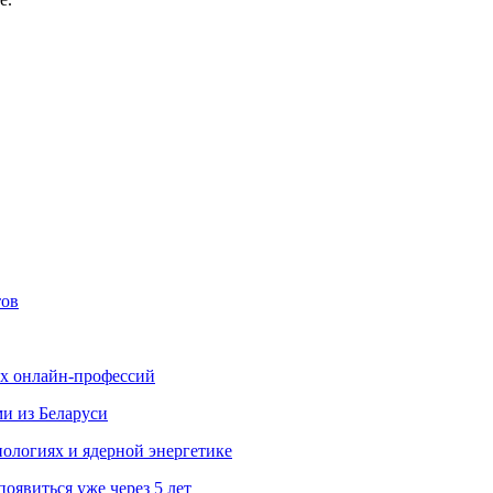
тов
ых онлайн-профессий
ми из Беларуси
ологиях и ядерной энергетике
явиться уже через 5 лет