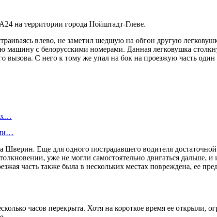
е А24 на территории города Нойштадт-Глеве.
траиваясь влево, не заметил шедшую на обгон другую легковушку
ковую машину с белорусскими номерами. Данная легковушка столк
 вызова. С него к тому же упал на бок на проезжую часть один
вых…
ами…
 Шверин. Еще для одного пострадавшего водителя достаточной 
толкновении, уже не могли самостоятельно двигаться дальше, и
езжая часть также была в нескольких местах повреждена, ее п
колько часов перекрыта. Хотя на короткое время ее открыли, ог
е.