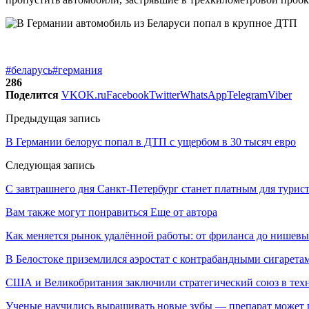
#беларусь
#германия
286
Поделится
VK
OK.ru
Facebook
Twitter
WhatsApp
Telegram
Viber
Предыдущая запись
В Германии белорус попал в ДТП с ущербом в 30 тысяч евро
Следующая запись
С завтрашнего дня Санкт-Петербург станет платным для турис
Вам также могут понравиться
Еще от автора
Как меняется рынок удалённой работы: от фриланса до нишев
В Белостоке приземлился аэростат с контрабандными сигарета
США и Великобритания заключили стратегический союз в техн
Ученые научились выращивать новые зубы — препарат может по