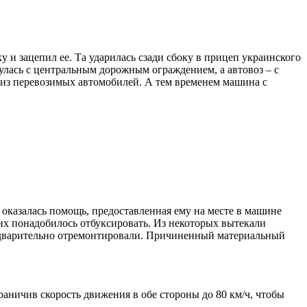
 и зацепил ее. Та ударилась сзади сбоку в прицеп украинского
нулась с центральным дорожным ограждением, а автовоз – с
 из перевозимых автомобилей. А тем временем машина с
оказалась помощь, предоставленная ему на месте в машине
 их понадобилось отбуксировать. Из некоторых вытекали
редварительно отремонтировали. Причиненный материальный
раничив скорость движения в обе стороны до 80 км/ч, чтобы