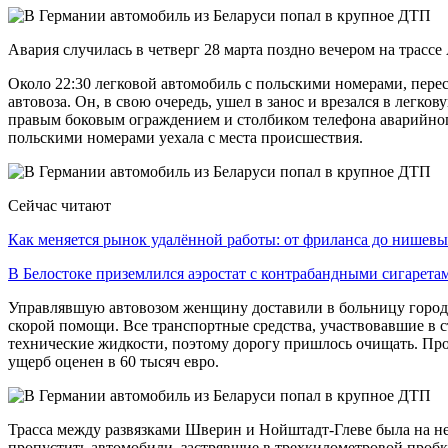
Авария случилась в четверг 28 марта поздно вечером на трасс
Около 22:30 легковой автомобиль с польскими номерами, перес
автовоза. Он, в свою очередь, ушел в занос и врезался в лег
правым боковым ограждением и столбиком телефона аварийного
польскими номерами уехала с места происшествия.
Сейчас читают
Как меняется рынок удалённой работы: от фриланса до нише
В Белостоке приземлился аэростат с контрабандными сигарет
Управлявшую автовозом женщину доставили в больницу города
скорой помощи. Все транспортные средства, участвовавшие в с
технические жидкости, поэтому дорогу пришлось очищать. Про
ущерб оценен в 60 тысяч евро.
Трасса между развязками Шверин и Нойштадт-Глеве была на нес
пропустить автомобили, застрявшие в трехкилометровой пробк