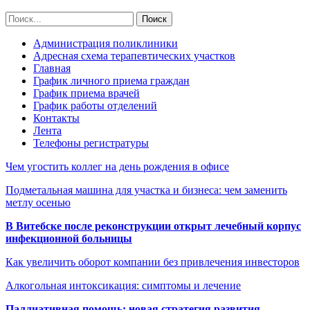
Администрация поликлиники
Адресная схема терапевтических участков
Главная
График личного приема граждан
График приема врачей
График работы отделений
Контакты
Лента
Телефоны регистратуры
Чем угостить коллег на день рождения в офисе
Подметальная машина для участка и бизнеса: чем заменить
метлу осенью
В Витебске после реконструкции открыт лечебный корпус
инфекционной больницы
Как увеличить оборот компании без привлечения инвесторов
Алкогольная интоксикация: симптомы и лечение
Паллиативная помощь: новая стратегия развития