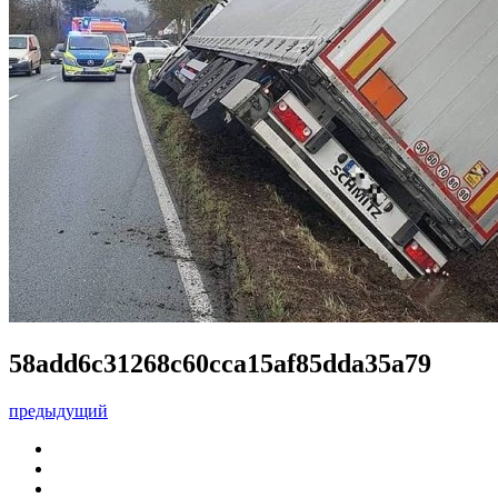
58add6c31268c60cca15af85dda35a79
предыдущий