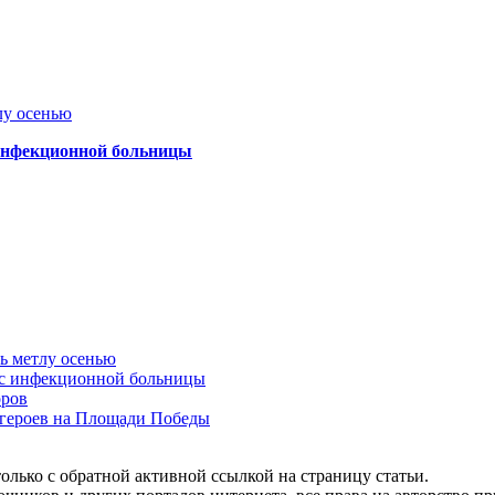
лу осенью
 инфекционной больницы
ть метлу осенью
ус инфекционной больницы
оров
 героев на Площади Победы
олько с обратной активной ссылкой на страницу статьи.