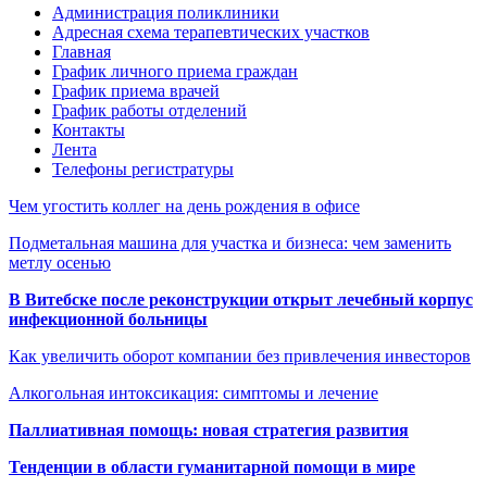
Администрация поликлиники
Адресная схема терапевтических участков
Главная
График личного приема граждан
График приема врачей
График работы отделений
Контакты
Лента
Телефоны регистратуры
Чем угостить коллег на день рождения в офисе
Подметальная машина для участка и бизнеса: чем заменить
метлу осенью
В Витебске после реконструкции открыт лечебный корпус
инфекционной больницы
Как увеличить оборот компании без привлечения инвесторов
Алкогольная интоксикация: симптомы и лечение
Паллиативная помощь: новая стратегия развития
Тенденции в области гуманитарной помощи в мире