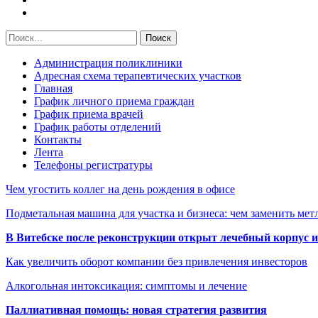
Администрация поликлиники
Адресная схема терапевтических участков
Главная
График личного приема граждан
График приема врачей
График работы отделений
Контакты
Лента
Телефоны регистратуры
Чем угостить коллег на день рождения в офисе
Подметальная машина для участка и бизнеса: чем заменить мет
В Витебске после реконструкции открыт лечебный корпус
Как увеличить оборот компании без привлечения инвесторов
Алкогольная интоксикация: симптомы и лечение
Паллиативная помощь: новая стратегия развития