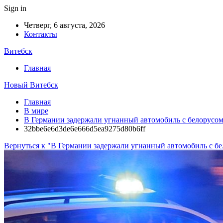
Sign in
Четверг, 6 августа, 2026
Контакты
Витебск
Главная
Новый Витебск
Главная
В мире
В Германии задержали угнанный автомобиль с белорусом
32bbe6e6d3de6e666d5ea9275d80b6ff
Вернуться к "В Германии задержали угнанный автомобиль с бе