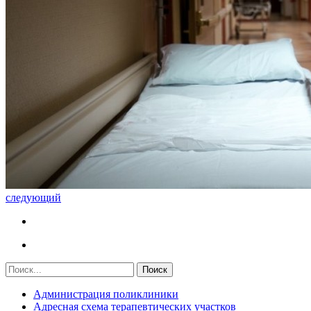
следующий
Администрация поликлиники
Адресная схема терапевтических участков