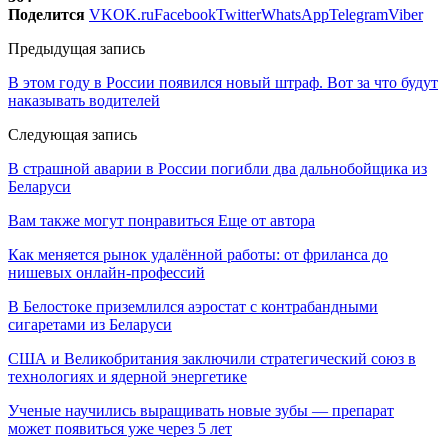
Поделится
VK
OK.ru
Facebook
Twitter
WhatsApp
Telegram
Viber
Предыдущая запись
В этом году в России появился новый штраф. Вот за что будут
наказывать водителей
Следующая запись
В страшной аварии в России погибли два дальнобойщика из
Беларуси
Вам также могут понравиться
Еще от автора
Как меняется рынок удалённой работы: от фриланса до
нишевых онлайн-профессий
В Белостоке приземлился аэростат с контрабандными
сигаретами из Беларуси
США и Великобритания заключили стратегический союз в
технологиях и ядерной энергетике
Ученые научились выращивать новые зубы — препарат
может появиться уже через 5 лет