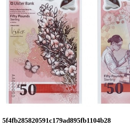
5f4fb285820591c179ad895fb1104b28