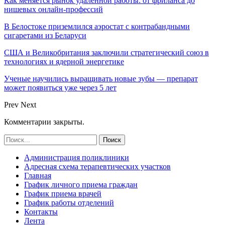
Как меняется рынок удалённой работы: от фриланса до
нишевых онлайн-профессий
В Белостоке приземлился аэростат с контрабандными
сигаретами из Беларуси
США и Великобритания заключили стратегический союз в
технологиях и ядерной энергетике
Ученые научились выращивать новые зубы — препарат
может появиться уже через 5 лет
Prev
Next
Комментарии закрыты.
Администрация поликлиники
Адресная схема терапевтических участков
Главная
График личного приема граждан
График приема врачей
График работы отделений
Контакты
Лента