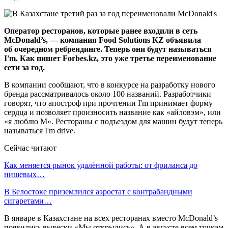
Оператор ресторанов, которые ранее входили в сеть
McDonald’s, — компания Food Solutions KZ объявила
об очередном ребрендинге. Теперь они будут называться
I'm. Как пишет Forbes.kz, это уже третье переименование
сети за год.
В компании сообщают, что в конкурсе на разработку нового
бренда рассматривалось около 100 названий. Разработчики
говорят, что апостроф при прочтении I'm принимает форму
сердца и позволяет произносить название как «айловэм», или
«я люблю М». Рестораны с подъездом для машин будут теперь
называться I'm drive.
Сейчас читают
Как меняется рынок удалённой работы: от фриланса до
нишевых…
В Белостоке приземлился аэростат с контрабандными
сигаретами…
В январе в Казахстане на всех ресторанах вместо McDonald’s
появились вывески «Мы открылись». А в августе всем точкам