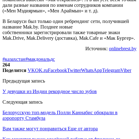
дали разные названия по именам сотрудников компании
(«Мен Мэдиярмын», «Мен Араймын» и т. д).
В Беларуси был только один ребрендинг сети, получившей
название Mak.by. Позднее новые
собственники зарегистрировали также товарные знаки
Mak.Drive, Mak.Delivery (доставка), Mak.Cafe и «Мак Бургер».
Источник:
onlinebrest.by
#казахстан
#макдональдс
264
Поделится
VK
OK.ru
Facebook
Twitter
WhatsApp
Telegram
Viber
Предыдущая запись
У девушки из Индии рекордное число зубов
Следующая запись
Белорусскую топ-модель Полли Каннабис обокрали в
аэропорту Стамбула
Вам также могут понравиться
Еще от автора