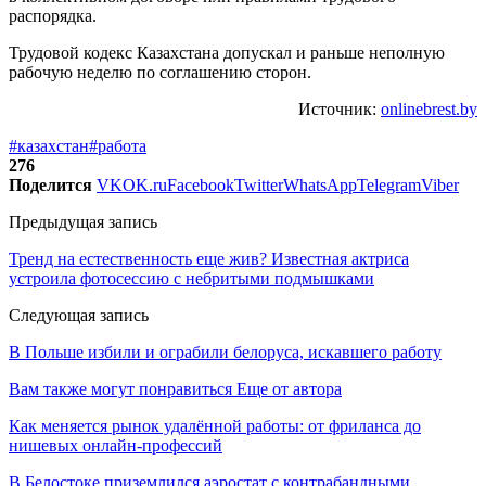
распорядка.
Трудовой кодекс Казахстана допускал и раньше неполную
рабочую неделю по соглашению сторон.
Источник:
onlinebrest.by
#казахстан
#работа
276
Поделится
VK
OK.ru
Facebook
Twitter
WhatsApp
Telegram
Viber
Предыдущая запись
Тренд на естественность еще жив? Известная актриса
устроила фотосессию с небритыми подмышками
Следующая запись
В Польше избили и ограбили белоруса, искавшего работу
Вам также могут понравиться
Еще от автора
Как меняется рынок удалённой работы: от фриланса до
нишевых онлайн-профессий
В Белостоке приземлился аэростат с контрабандными