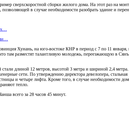
имер сверхскоростной сборки жилого дома. На этот раз на монт
позволяющей в случае необходимости разобрать здание и перене
вых…
ами…
овинция Хунань, на юго-востоке КНР в период с 7 по 11 января,
 что там разместят талантливую молодежь, переезжающую в Сян
 стали длиной 12 метров, высотой 3 метра и шириной 2,4 метра
енерные сети. По утверждению директора девелопера, стальная 
тницы и четыре лифта. Кроме того, в случае необходимости дом
раняют тепло.
анша всего за 28 часов 45 минут.