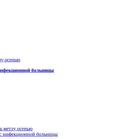
лу осенью
 инфекционной больницы
ть метлу осенью
ус инфекционной больницы