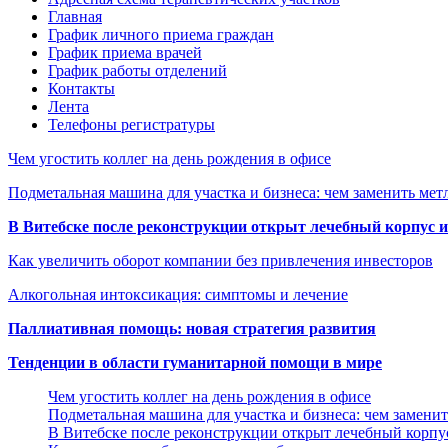
Главная
График личного приема граждан
График приема врачей
График работы отделений
Контакты
Лента
Телефоны регистратуры
Чем угостить коллег на день рождения в офисе
Подметальная машина для участка и бизнеса: чем заменить мет
В Витебске после реконструкции открыт лечебный корпус
Как увеличить оборот компании без привлечения инвесторов
Алкогольная интоксикация: симптомы и лечение
Паллиативная помощь: новая стратегия развития
Тенденции в области гуманитарной помощи в мире
Чем угостить коллег на день рождения в офисе
Подметальная машина для участка и бизнеса: чем замени
В Витебске после реконструкции открыт лечебный корп