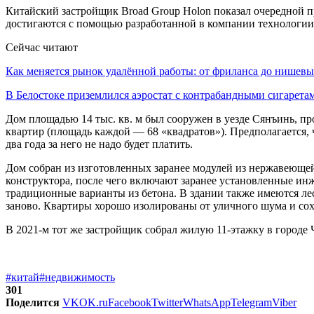
Китайский застройщик Broad Group Holon показал очередной пр
достигаются с помощью разработанной в компании технологии, 
Сейчас читают
Как меняется рынок удалённой работы: от фриланса до нише
В Белостоке приземлился аэростат с контрабандными сигарет
Дом площадью 14 тыс. кв. м был сооружен в уезде Сянъинь, пр
квартир (площадь каждой — 68 «квадратов»). Предполагается,
два года за него не надо будет платить.
Дом собран из изготовленных заранее модулей из нержавеющей
конструктора, после чего включают заранее установленные инж
традиционные варианты из бетона. В здании также имеются лес
заново. Квартиры хорошо изолированы от уличного шума и сох
В 2021-м тот же застройщик собрал жилую 11-этажку в городе Ч
#китай
#недвижимость
301
Поделится
VK
OK.ru
Facebook
Twitter
WhatsApp
Telegram
Viber