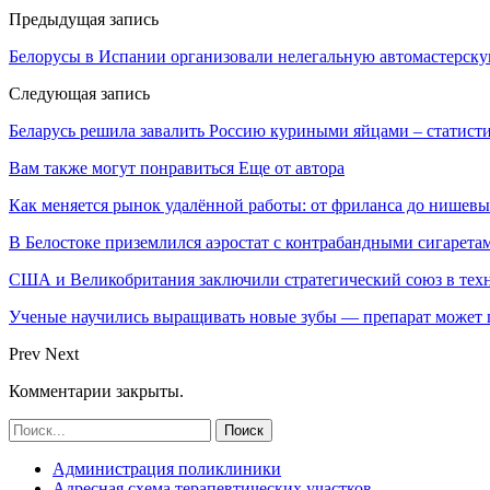
Предыдущая запись
Белорусы в Испании организовали нелегальную автомастерску
Следующая запись
Беларусь решила завалить Россию куриными яйцами – статист
Вам также могут понравиться
Еще от автора
Как меняется рынок удалённой работы: от фриланса до нишев
В Белостоке приземлился аэростат с контрабандными сигарета
США и Великобритания заключили стратегический союз в техн
Ученые научились выращивать новые зубы — препарат может по
Prev
Next
Комментарии закрыты.
Администрация поликлиники
Адресная схема терапевтических участков