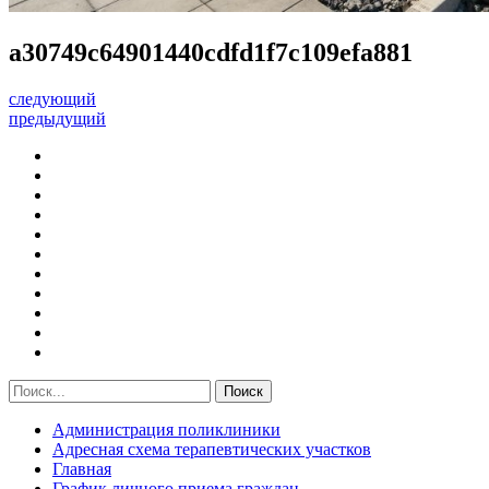
a30749c64901440cdfd1f7c109efa881
следующий
предыдущий
Администрация поликлиники
Адресная схема терапевтических участков
Главная
График личного приема граждан