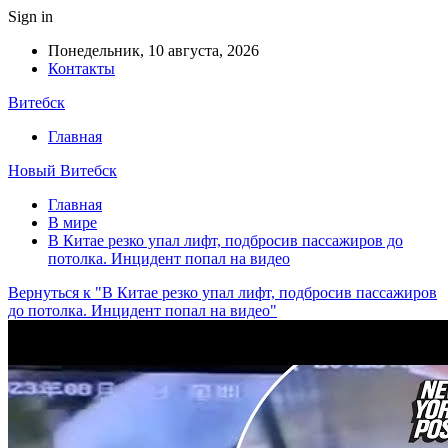
Sign in
Понедельник, 10 августа, 2026
Контакты
Витебск
Главная
Новый Витебск
Главная
В мире
В Китае резко упал лифт, подбросив пассажиров до
потолка. Инцидент попал на видео
Вернуться к "В Китае резко упал лифт, подбросив пассажиров
до потолка. Инцидент попал на видео"