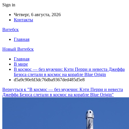
Sign in
Четверг, 6 августа, 2026
Контакты
Витебск
Главная
Новый Витебск
Главная
В мире
В космос — без мужчин: Кэти Перри и невеста Джеффа
Безоса слетали в космос на корабле Blue Origin
d5a9c90efd3dc76dba9367ded485d5e8
Вернуться к "В космос — без мужчин: Кэти Перри и невеста
Джеффа Безоса слетали в космос на корабле Blue Origin"