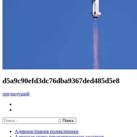
d5a9c90efd3dc76dba9367ded485d5e8
предыдущий
Администрация поликлиники
Адресная схема терапевтических участков