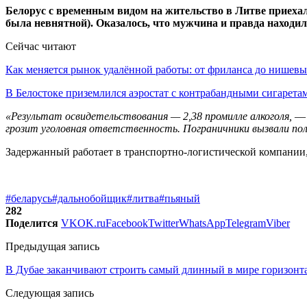
Белорус с временным видом на жительство в Литве приехал 
была невнятной). Оказалось, что мужчина и правда находил
Сейчас читают
Как меняется рынок удалённой работы: от фриланса до нише
В Белостоке приземлился аэростат с контрабандными сигарет
«Результат освидетельствования — 2,38 промилле алкоголя,
— 
грозит уголовная ответственность. Пограничники вызвали по
Задержанный работает в транспортно-логистической компании,
#беларусь
#дальнобойщик
#литва
#пьяный
282
Поделится
VK
OK.ru
Facebook
Twitter
WhatsApp
Telegram
Viber
Предыдущая запись
В Дубае заканчивают строить самый длинный в мире горизонт
Следующая запись