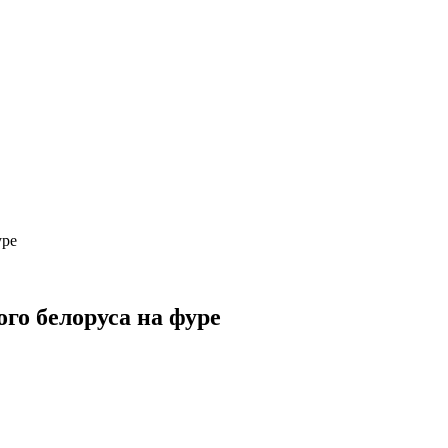
уре
го белоруса на фуре