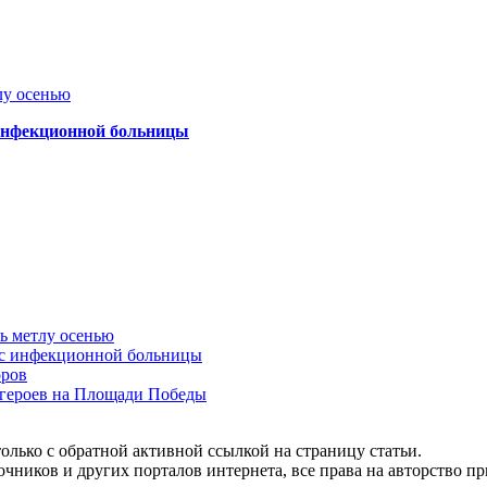
лу осенью
 инфекционной больницы
ть метлу осенью
ус инфекционной больницы
оров
 героев на Площади Победы
олько с обратной активной ссылкой на страницу статьи.
чников и других порталов интернета, все права на авторство п