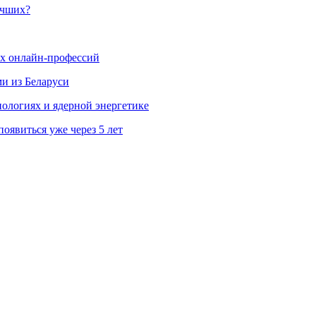
учших?
ых онлайн-профессий
ми из Беларуси
ологиях и ядерной энергетике
явиться уже через 5 лет