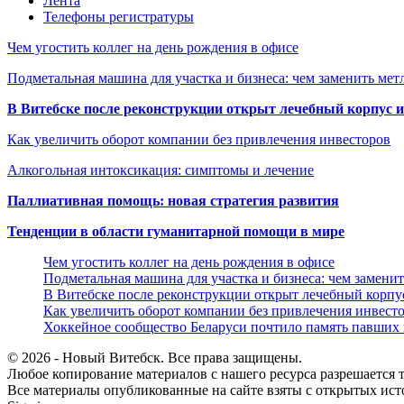
Лента
Телефоны регистратуры
Чем угостить коллег на день рождения в офисе
Подметальная машина для участка и бизнеса: чем заменить мет
В Витебске после реконструкции открыт лечебный корпус
Как увеличить оборот компании без привлечения инвесторов
Алкогольная интоксикация: симптомы и лечение
Паллиативная помощь: новая стратегия развития
Тенденции в области гуманитарной помощи в мире
Чем угостить коллег на день рождения в офисе
Подметальная машина для участка и бизнеса: чем замени
В Витебске после реконструкции открыт лечебный корп
Как увеличить оборот компании без привлечения инвест
Хоккейное сообщество Беларуси почтило память павших
© 2026 - Новый Витебск. Все права защищены.
Любое копирование материалов с нашего ресурса разрешается т
Все материалы опубликованные на сайте взяты с открытых исто