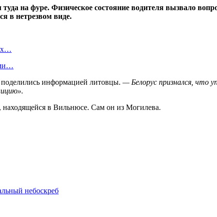
туда на фуре. Физическое состояние водителя вызвало вопро
ся в нетрезвом виде.
вых…
ами…
поделились информацией литовцы.
— Белорус признался, что у
лицию».
 находящейся в Вильнюсе. Сам он из Могилева.
альный небоскреб