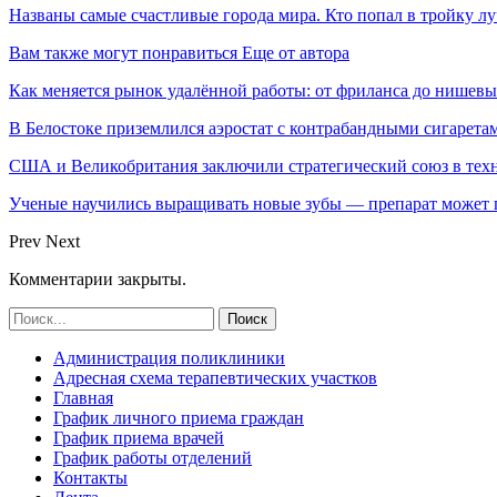
Названы самые счастливые города мира. Кто попал в тройку л
Вам также могут понравиться
Еще от автора
Как меняется рынок удалённой работы: от фриланса до нишев
В Белостоке приземлился аэростат с контрабандными сигарета
США и Великобритания заключили стратегический союз в техн
Ученые научились выращивать новые зубы — препарат может по
Prev
Next
Комментарии закрыты.
Администрация поликлиники
Адресная схема терапевтических участков
Главная
График личного приема граждан
График приема врачей
График работы отделений
Контакты