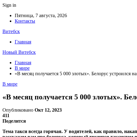
Sign in
Пятница, 7 августа, 2026
Контакты
Витебск
Главная
Новый Витебск
Главная
В мире
«В месяц получается 5 000 злотых». Белорус устроился на 
В мире
«В месяц получается 5 000 злотых». Бел
Опубликовано
Окт 12, 2023
411
Поделится
Тема такси всегда горячая. У водителей, как правило, накап
расскажем вам про белоруса, который трудится таксистом в