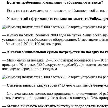
— Есть ли требования к машинам, работающим в такси?
— Есть, но на самом деле они невысокие. Главное, чтоб автом
— У нас в этой сфере чаще всего можно заметить Volkswagen 
— Я езжу на Skoda Roomster 2009 года выпуска. Чаще всего здес
устанавливают газобаллонное оборудование. С местными ценами
—8 литров LPG на 100 километров.
— А какая минимальная сумма потребуется на поездку по го
— Минимальная поездка (2—3 километра) обойдётся в 9—10 зло
примерно 70 злотых (50 белорусских рублей). Для клиентов мно
пятницу вечером и по выходным.
— Система заказов как устроена? В чём отличие от белорус
— Система заказов полностью привязана к приложениям. Я рабо
автоматически по принципу «кто ближе к клиенту». Есть приори
— Можно ли как-то обхитрить систему и подработать нелег