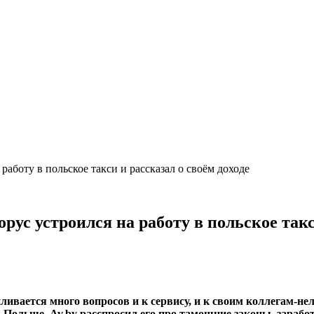
работу в польское такси и рассказал о своём доходе
орус устроился на работу в польское такс
ливается много вопросов и к сервису, и к своим коллегам-нел
 Польше. Av.by расспросил его про тамошние законы, зарабо