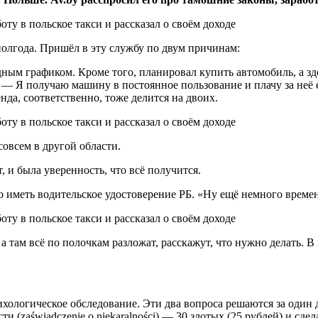
полгода. Пришёл в эту службу по двум причинам:
ным графиком. Кроме того, планировал купить автомобиль, а зде
. — Я получаю машину в постоянное пользование и плачу за неё 
нда, соответственно, тоже делится на двоих.
совсем в другой области.
, и была уверенность, что всё получится.
но иметь водительское удостоверение РБ. «Ну ещё немного време
а там всё по полочкам разложат, расскажут, что нужно делать. В 
ологическое обследование. Эти два вопроса решаются за один 
сти (zaświadczenie o niekaralności) — 30 злотых (25 рублей) и 