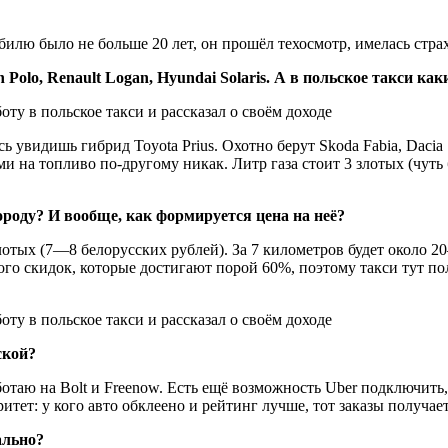
обилю было не больше 20 лет, он прошёл техосмотр, имелась стр
Polo, Renault Logan, Hyundai Solaris. А в польское такси ка
ь увидишь гибрид Toyota Prius. Охотно берут Skoda Fabia, Dacia
 на топливо по-другому никак. Литр газа стоит 3 злотых (чуть 
роду? И вообще, как формируется цена на неё?
тых (7—8 белорусских рублей). За 7 километров будет около 20
го скидок, которые достигают порой 60%, поэтому такси тут пол
ской?
таю на Bolt и Freenow. Есть ещё возможность Uber подключить,
тет: у кого авто обклеено и рейтинг лучше, тот заказы получает
ально?