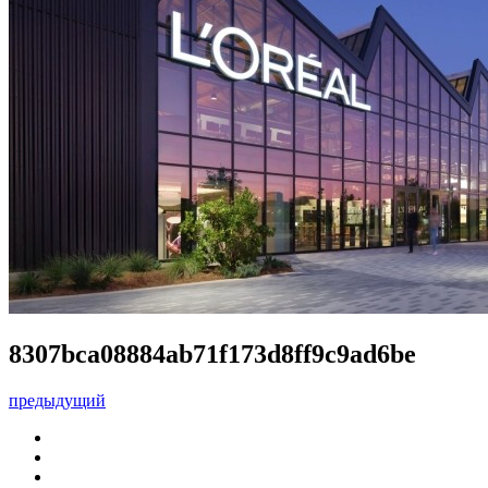
8307bca08884ab71f173d8ff9c9ad6be
предыдущий