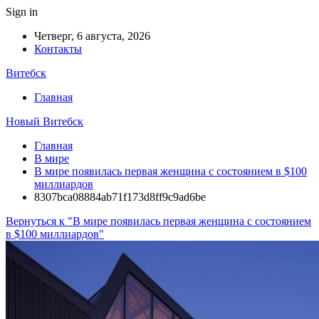
Sign in
Четверг, 6 августа, 2026
Контакты
Витебск
Главная
Новый Витебск
Главная
В мире
В мире появилась первая женщина с состоянием в $100
миллиардов
8307bca08884ab71f173d8ff9c9ad6be
Вернуться к "В мире появилась первая женщина с состоянием
в $100 миллиардов"