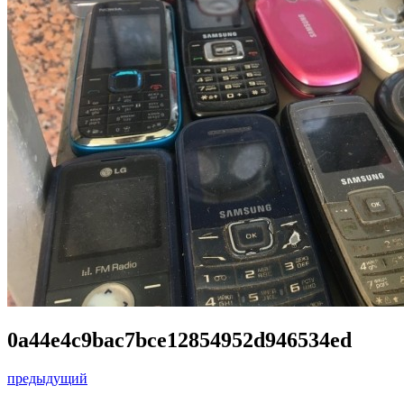
0a44e4c9bac7bce12854952d946534ed
предыдущий