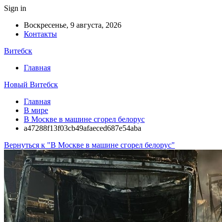
Sign in
Воскресенье, 9 августа, 2026
Контакты
Витебск
Главная
Новый Витебск
Главная
В мире
В Москве в машине сгорел белорус
a47288f13f03cb49afaeced687e54aba
Вернуться к "В Москве в машине сгорел белорус"