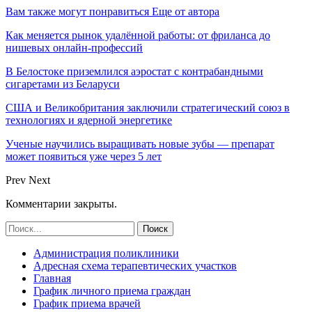
Вам также могут понравиться
Еще от автора
Как меняется рынок удалённой работы: от фриланса до
нишевых онлайн-профессий
В Белостоке приземлился аэростат с контрабандными
сигаретами из Беларуси
США и Великобритания заключили стратегический союз в
технологиях и ядерной энергетике
Ученые научились выращивать новые зубы — препарат
может появиться уже через 5 лет
Prev
Next
Комментарии закрыты.
Администрация поликлиники
Адресная схема терапевтических участков
Главная
График личного приема граждан
График приема врачей