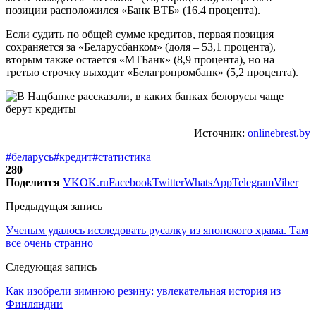
позиции расположился «Банк ВТБ» (16.4 процента).
Если судить по общей сумме кредитов, первая позиция
сохраняется за «Беларусбанком» (доля – 53,1 процента),
вторым также остается «МТБанк» (8,9 процента), но на
третью строчку выходит «Белагропромбанк» (5,2 процента).
Источник:
onlinebrest.by
#беларусь
#кредит
#статистика
280
Поделится
VK
OK.ru
Facebook
Twitter
WhatsApp
Telegram
Viber
Предыдущая запись
Ученым удалось исследовать русалку из японского храма. Там
все очень странно
Следующая запись
Как изобрели зимнюю резину: увлекательная история из
Финляндии