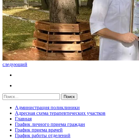
следующий
Администрация поликлиники
Адресная схема терапевтических участков
Главная
График личного приема граждан
График приема врачей
График работы отделений