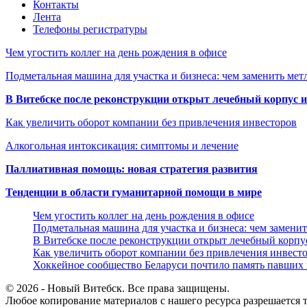
Контакты
Лента
Телефоны регистратуры
Чем угостить коллег на день рождения в офисе
Подметальная машина для участка и бизнеса: чем заменить мет
В Витебске после реконструкции открыт лечебный корпус
Как увеличить оборот компании без привлечения инвесторов
Алкогольная интоксикация: симптомы и лечение
Паллиативная помощь: новая стратегия развития
Тенденции в области гуманитарной помощи в мире
Чем угостить коллег на день рождения в офисе
Подметальная машина для участка и бизнеса: чем замени
В Витебске после реконструкции открыт лечебный корп
Как увеличить оборот компании без привлечения инвест
Хоккейное сообщество Беларуси почтило память павших
© 2026 - Новый Витебск. Все права защищены.
Любое копирование материалов с нашего ресурса разрешается т