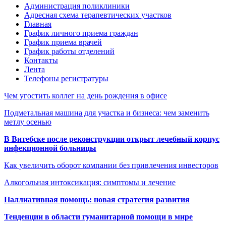
Администрация поликлиники
Адресная схема терапевтических участков
Главная
График личного приема граждан
График приема врачей
График работы отделений
Контакты
Лента
Телефоны регистратуры
Чем угостить коллег на день рождения в офисе
Подметальная машина для участка и бизнеса: чем заменить
метлу осенью
В Витебске после реконструкции открыт лечебный корпус
инфекционной больницы
Как увеличить оборот компании без привлечения инвесторов
Алкогольная интоксикация: симптомы и лечение
Паллиативная помощь: новая стратегия развития
Тенденции в области гуманитарной помощи в мире