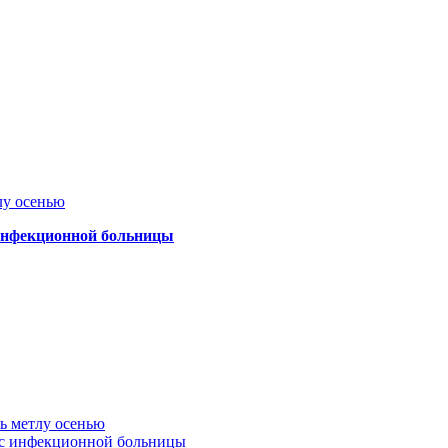
лу осенью
 инфекционной больницы
ть метлу осенью
ус инфекционной больницы