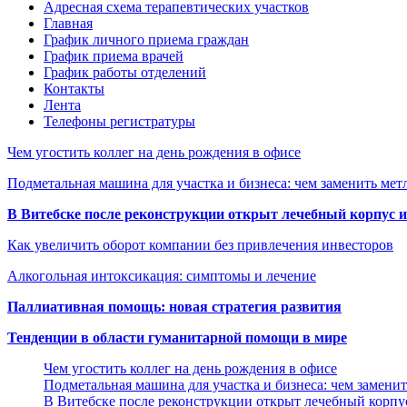
Адресная схема терапевтических участков
Главная
График личного приема граждан
График приема врачей
График работы отделений
Контакты
Лента
Телефоны регистратуры
Чем угостить коллег на день рождения в офисе
Подметальная машина для участка и бизнеса: чем заменить мет
В Витебске после реконструкции открыт лечебный корпус
Как увеличить оборот компании без привлечения инвесторов
Алкогольная интоксикация: симптомы и лечение
Паллиативная помощь: новая стратегия развития
Тенденции в области гуманитарной помощи в мире
Чем угостить коллег на день рождения в офисе
Подметальная машина для участка и бизнеса: чем замени
В Витебске после реконструкции открыт лечебный корп