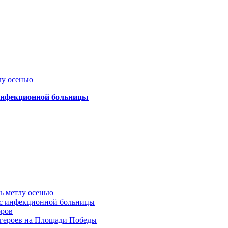
лу осенью
 инфекционной больницы
ть метлу осенью
ус инфекционной больницы
оров
 героев на Площади Победы