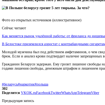
Фото из открытых источников (иллюстративное)
Сейчас читают
Как меняется рынок удалённой работы: от фриланса до нише
В Белостоке приземлился аэростат с контрабандными сигарет
Молодой мужчина был под действием амфетаминов, о чем свидет
брюк. Если и анализ крови подтвердит наличие запрещенных в
Гражданин Беларуси задержан. Ему грозит лишение свободы на 
годами лишения свободы, денежным штрафом и лишением пра
#беларусь
#наркотик
#польша
302
Поделится
VK
OK.ru
Facebook
Twitter
WhatsApp
Telegram
Viber
Предыдущая запись