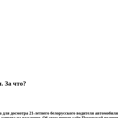
. За что?
 для досмотра 21-летнего белорусского водителя автомобиля 
 запрета на вождение. Об этом пишет сайт Поморской полици