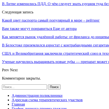
В Литве изменились ПДД. О чём следует знать едущим туда бе
Следующая запись
Какой цвет паспорта самый популярный в мире – рейтинг
Вам также могут понравиться
Еще от автора
Как меняется рынок удалённой работы: от фриланса до нишев
В Белостоке приземлился аэростат с контрабандными сигарета
США и Великобритания заключили стратегический союз в техн
Ученые научились выращивать новые зубы — препарат может по
Prev
Next
Комментарии закрыты.
Администрация поликлиники
Адресная схема терапевтических участков
Главная
График личного приема граждан