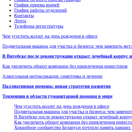
График приема врачей
График работы отделений
Контакты
Лента
Телефоны регистратуры
Чем угостить коллег на день рождения в офисе
Подметальная машина для участка и бизнеса: чем заменить мет
В Витебске после реконструкции открыт лечебный корпус
Как увеличить оборот компании без привлечения инвесторов
Алкогольная интоксикация: симптомы и лечение
Паллиативная помощь: новая стратегия развития
Тенденции в области гуманитарной помощи в мире
Чем угостить коллег на день рождения в офисе
Подметальная машина для участка и бизнеса: чем замени
В Витебске после реконструкции открыт лечебный корп
Как увеличить оборот компании без привлечения инвест
Хоккейное сообщество Беларуси почтило память павших