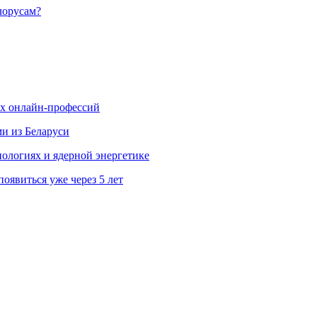
лорусам?
ых онлайн-профессий
ми из Беларуси
ологиях и ядерной энергетике
явиться уже через 5 лет