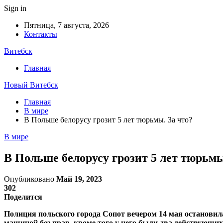
Sign in
Пятница, 7 августа, 2026
Контакты
Витебск
Главная
Новый Витебск
Главная
В мире
В Польше белорусу грозит 5 лет тюрьмы. За что?
В мире
В Польше белорусу грозит 5 лет тюрьмы
Опубликовано
Май 19, 2023
302
Поделится
Полиция польского города Сопот вечером 14 мая остановила
машиной без прав, кроме того у него были два действующих